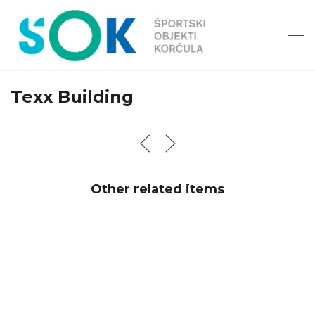
Texx Building
Other related items
Stavrogin
Building
Dote
Building
Inhabitaunt
Building